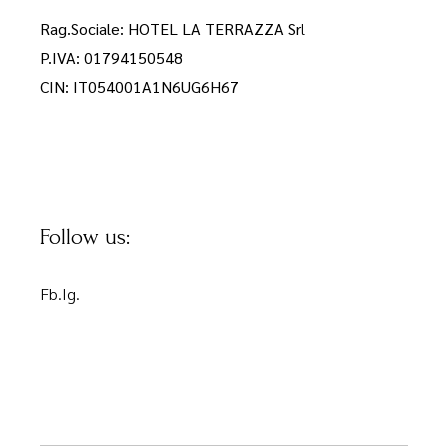
Rag.Sociale: HOTEL LA TERRAZZA Sr
l
P.IVA: 01794150548
CIN: IT054001A1N6UG6H67
Follow us:
Fb.
Ig.