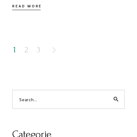
READ MORE
1
2
3
search
Categorie