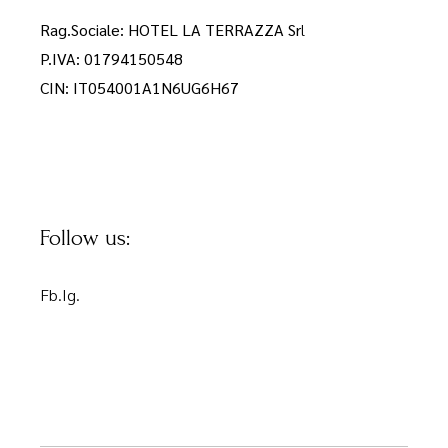
Rag.Sociale: HOTEL LA TERRAZZA Sr
l
P.IVA: 01794150548
CIN: IT054001A1N6UG6H67
Follow us:
Fb.
Ig.