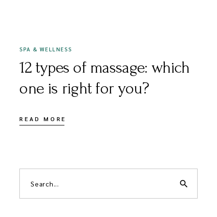
FEBBRAIO 9, 2021
SPA & WELLNESS
12 types of massage: which
one is right for you?
READ MORE
search