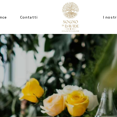
ence
Contatti
I nostr