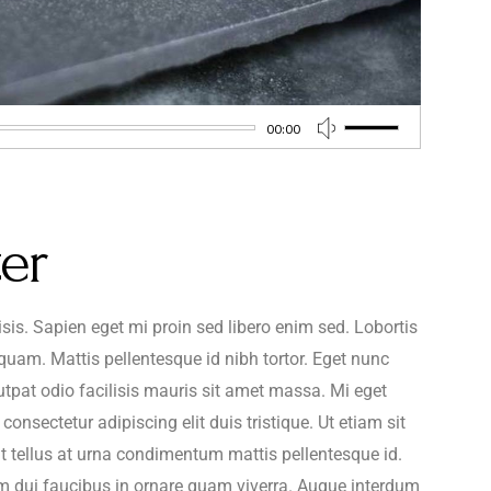
00:00
Usa
i
tasti
er
freccia
su/giù
per
lisis. Sapien eget mi proin sed libero enim sed. Lobortis
aumentare
quam. Mattis pellentesque id nibh tortor. Eget nunc
o
utpat odio facilisis mauris sit amet massa. Mi eget
diminuire
onsectetur adipiscing elit duis tristique. Ut etiam sit
il
at tellus at urna condimentum mattis pellentesque id.
volume.
um dui faucibus in ornare quam viverra. Augue interdum