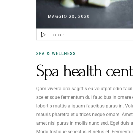
MAGGIO 20, 2020
Audio
00:00
Player
SPA & WELLNESS
Spa health cent
Qam viverra orci sagittis eu volutpat odio faci
scelerisque fermentum dui faucibus in ornare 
lobortis mattis aliquam faucibus purus in. Vol
mauris pharetra et ultrices neque ornare. Amet c
amet nisl purus in mollis nunc sed. Eget duis 
Morbi tristique senectus et netus et. Ferment