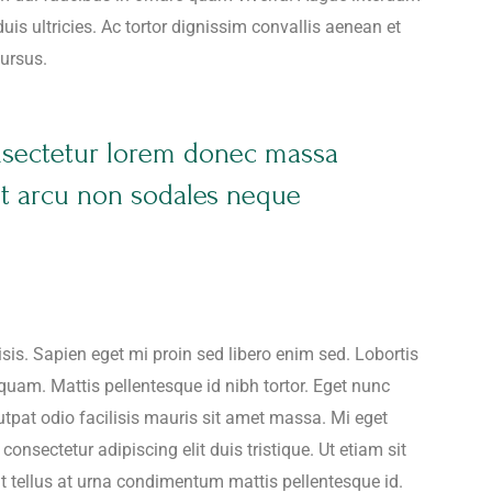
is ultricies. Ac tortor dignissim convallis aenean et
cursus.
nsectetur lorem donec massa
nt arcu non sodales neque
lisis. Sapien eget mi proin sed libero enim sed. Lobortis
quam. Mattis pellentesque id nibh tortor. Eget nunc
utpat odio facilisis mauris sit amet massa. Mi eget
onsectetur adipiscing elit duis tristique. Ut etiam sit
at tellus at urna condimentum mattis pellentesque id.