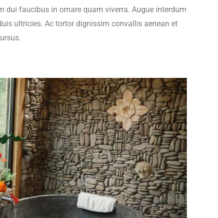
um dui faucibus in ornare quam viverra. Augue interdum
is ultricies. Ac tortor dignissim convallis aenean et
cursus.