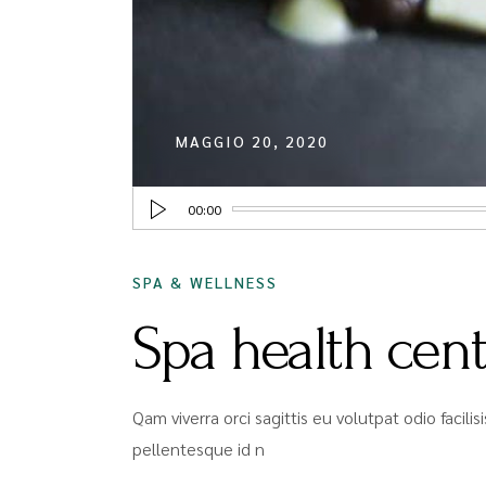
MAGGIO 20, 2020
Audio
00:00
Player
SPA & WELLNESS
Spa health cent
Qam viverra orci sagittis eu volutpat odio facil
pellentesque id n