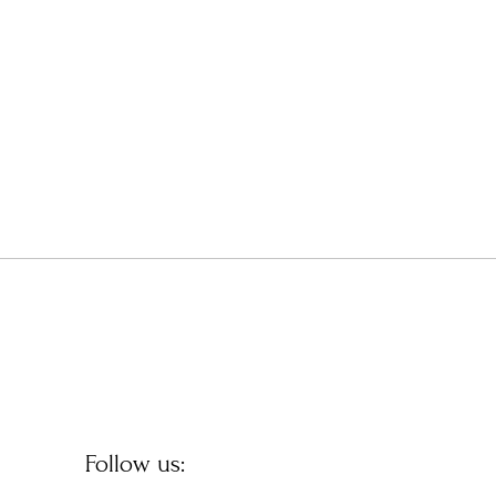
il
volume.
Follow us: