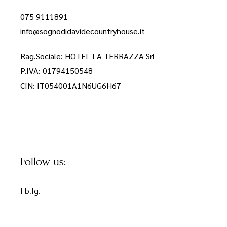
075 9111891
info@sognodidavidecountryhouse.it
Rag.Sociale: HOTEL LA TERRAZZA Sr
l
P.IVA: 01794150548
CIN: IT054001A1N6UG6H67
Follow us:
Fb.
Ig.