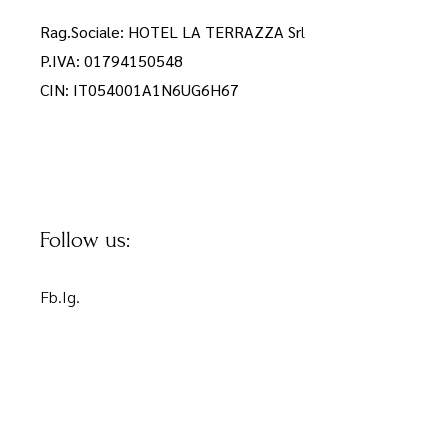
Rag.Sociale: HOTEL LA TERRAZZA Sr
l
P.IVA: 01794150548
CIN: IT054001A1N6UG6H67
Follow us:
Fb.
Ig.