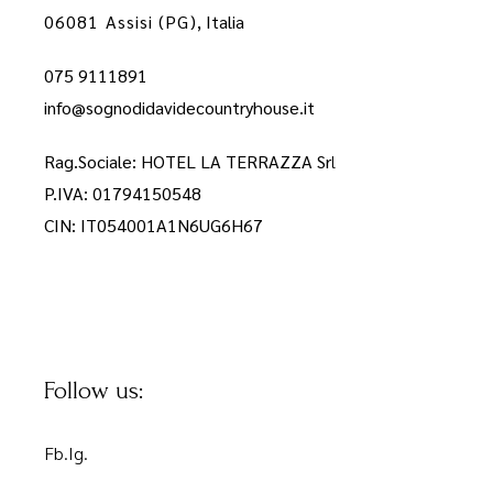
06081 Assisi (PG)
, Italia
075 9111891
info@sognodidavidecountryhouse.it
Rag.Sociale: HOTEL LA TERRAZZA Sr
l
P.IVA: 01794150548
CIN: IT054001A1N6UG6H67
Follow us:
Fb.
Ig.