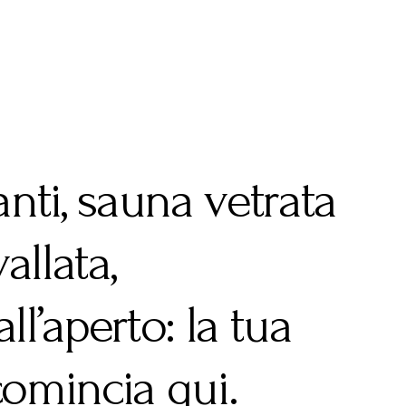
anti, sauna vetrata
allata,
l’aperto: la tua
comincia qui.