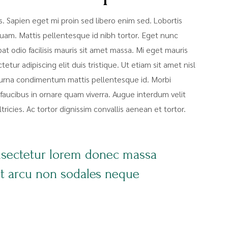
sis. Sapien eget mi proin sed libero enim sed. Lobortis
uam. Mattis pellentesque id nibh tortor. Eget nunc
pat odio facilisis mauris sit amet massa. Mi eget mauris
tur adipiscing elit duis tristique. Ut etiam sit amet nisl
at urna condimentum mattis pellentesque id. Morbi
faucibus in ornare quam viverra. Augue interdum velit
icies. Ac tortor dignissim convallis aenean et tortor.
nsectetur lorem donec massa
nt arcu non sodales neque