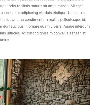
utpat odio facilisis mauris sit amet massa. Mi eget
onsectetur adipiscing elit duis tristique. Ut etiam sit
at tellus at urna condimentum mattis pellentesque id.
um dui faucibus in ornare quam viverra. Augue interdum
is ultricies. Ac tortor dignissim convallis aenean et
cursus.