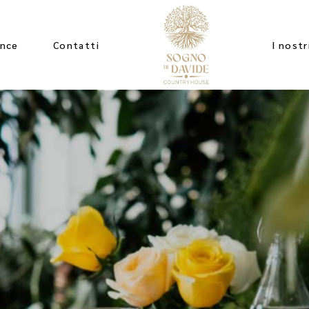
ence
Contatti
I nostr