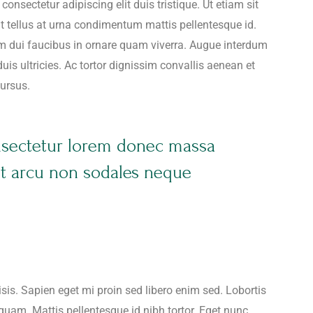
onsectetur adipiscing elit duis tristique. Ut etiam sit
at tellus at urna condimentum mattis pellentesque id.
um dui faucibus in ornare quam viverra. Augue interdum
is ultricies. Ac tortor dignissim convallis aenean et
cursus.
nsectetur lorem donec massa
nt arcu non sodales neque
lisis. Sapien eget mi proin sed libero enim sed. Lobortis
quam. Mattis pellentesque id nibh tortor. Eget nunc