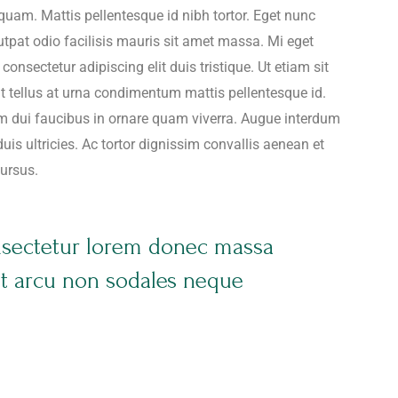
quam. Mattis pellentesque id nibh tortor. Eget nunc
utpat odio facilisis mauris sit amet massa. Mi eget
onsectetur adipiscing elit duis tristique. Ut etiam sit
at tellus at urna condimentum mattis pellentesque id.
um dui faucibus in ornare quam viverra. Augue interdum
is ultricies. Ac tortor dignissim convallis aenean et
cursus.
nsectetur lorem donec massa
nt arcu non sodales neque