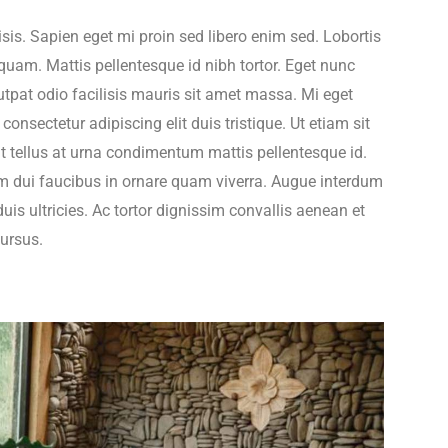
lisis. Sapien eget mi proin sed libero enim sed. Lobortis
quam. Mattis pellentesque id nibh tortor. Eget nunc
utpat odio facilisis mauris sit amet massa. Mi eget
onsectetur adipiscing elit duis tristique. Ut etiam sit
at tellus at urna condimentum mattis pellentesque id.
um dui faucibus in ornare quam viverra. Augue interdum
is ultricies. Ac tortor dignissim convallis aenean et
cursus.