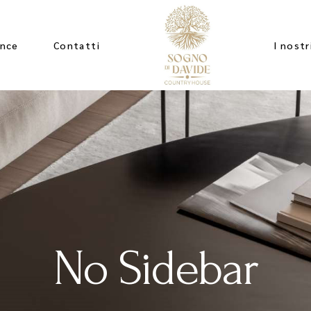
ence
Contatti
I nostr
No Sidebar