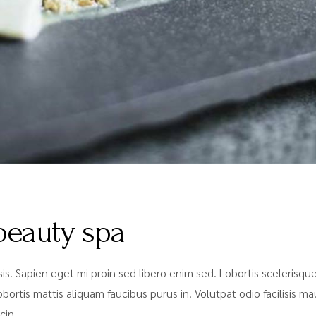
beauty spa
lisis. Sapien eget mi proin sed libero enim sed. Lobortis sceleris
bortis mattis aliquam faucibus purus in. Volutpat odio facilisis m
cin