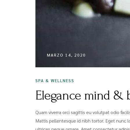
MARZO 14, 2020
SPA & WELLNESS
Elegance mind & 
Quam viverra orci sagittis eu volutpat odio faci
Mattis pellentesque id nibh tortor. Eget nunc lo
ultrices neque ornare. Amet consectetur adipis