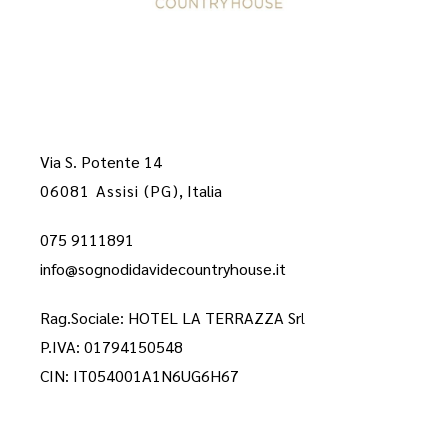
Via S. Potente 14
06081 Assisi (PG)
, Italia
075 9111891
info@sognodidavidecountryhouse.it
Rag.Sociale: HOTEL LA TERRAZZA Sr
l
P.IVA: 01794150548
CIN: IT054001A1N6UG6H67