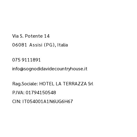
Via S. Potente 14
06081 Assisi (PG)
, Italia
075 9111891
info@sognodidavidecountryhouse.it
Rag.Sociale: HOTEL LA TERRAZZA Sr
l
P.IVA: 01794150548
CIN: IT054001A1N6UG6H67