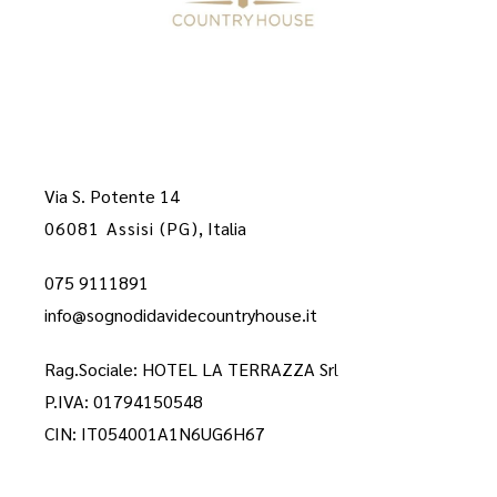
Via S. Potente 14
06081 Assisi (PG)
, Italia
075 9111891
info@sognodidavidecountryhouse.it
Rag.Sociale: HOTEL LA TERRAZZA Sr
l
P.IVA: 01794150548
CIN: IT054001A1N6UG6H67