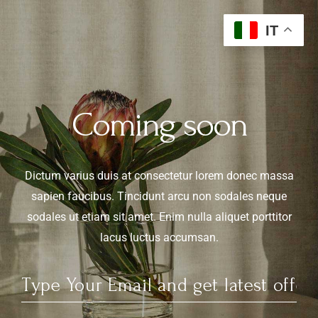
IT
Coming soon
Dictum varius duis at consectetur lorem donec massa
sapien faucibus. Tincidunt arcu non sodales neque
sodales ut etiam sit amet. Enim nulla aliquet porttitor
lacus luctus accumsan.